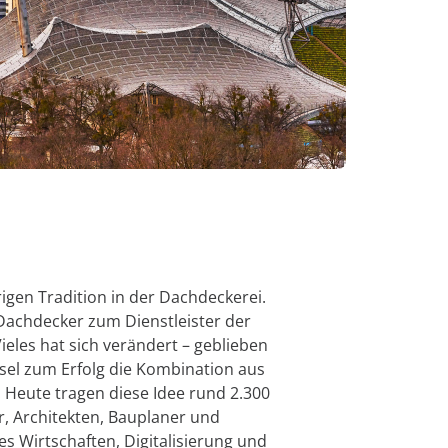
beschleunigen.
Erkenntnisse zu gewinnen.
en anzeigen
g
Mehr über
Confidence
Platform
rung
ement
erfahren
olle für Ihre
t
rung von
igen Tradition in der Dachdeckerei.
ent
Dachdecker zum Dienstleister der
ieles hat sich verändert – geblieben
ssel zum Erfolg die Kombination aus
t. Heute tragen diese Idee rund 2.300
r, Architekten, Bauplaner und
s Wirtschaften, Digitalisierung und