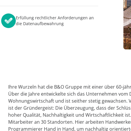
handel
Akzeptanz
AvePoint EnPower
Alle Ressourc
Robuste Zugriffsverwaltun
Sicherer Datenschutz für
Erfüllung rechtlicher Anforderungen an
Geschäftskontinuität
die Datenaufbewahrung
Cloud Governance
Strukturierte Cloud-Steue
Information Lifecycle Manag
Cense
SaaS-Management & Betrieb
Bessere Einblicke und Kontr
Microsoft Cloud-Lizenzen
Digital Workplace Enablemen
MyHub
Migration und Umstrukturie
Zentralisierter Hub für die
Inhalten
Zusammenarbeit
Storage Optimization
Ihre Wurzeln hat die B&O Gruppe mit einer über 60-jähr
Modernes Sitzungsmanagem
Über die Jahre entwickelte sich das Unternehmen vom 
Wohnungswirtschaft und ist seither stetig gewachsen. V
ist der Gründergeist: Die Überzeugung, dass der Schlü
hoher Qualität, Nachhaltigkeit und Wirtschaftlichkeit is
Mitarbeiter an 30 Standorten. Hier arbeiten Handwerke
Programmierer Hand in Hand, um nachhaltig orientierte