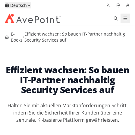
Deutsch
E-
Effizient wachsen: So bauen IT-Partner nachhaltig
Lösungen
Books
Security Services auf
Confidence Platform
Effizient wachsen: So bauen
Pricing
IT-Partner nachhaltig
Für Partner
Security Services auf
Ressourcen
Halten Sie mit aktuellen Marktanforderungen Schritt,
indem Sie die Sicherheit Ihrer Kunden über eine
Über AvePoint
zentrale, KI-basierte Plattform gewährleisten.
Demo
Sprechen Sie mit unseren