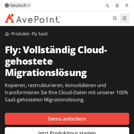
Deutsch
Produkte
Fly SaaS
Lösungen
Fly: Vollständig Cloud-
Confidence Platform
gehostete
Pricing
Migrationslösung
Für Partner
Kopieren, restrukturieren, konsolidieren und
transformieren Sie Ihre Cloud-Daten mit unserer 100%
Ressourcen
SaaS-gehosteten Migrationslösung.
Über AvePoint
Demo anfordern
Demo
Sprechen Sie mit unseren
Jetzt Produkttour starten