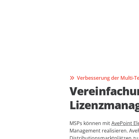
Verbesserung der Multi-T
Vereinfachun
Lizenzmana
MSPs können mit
AvePoint E
Management realisieren. AveP
Distributionsmarktplätzen
zu 