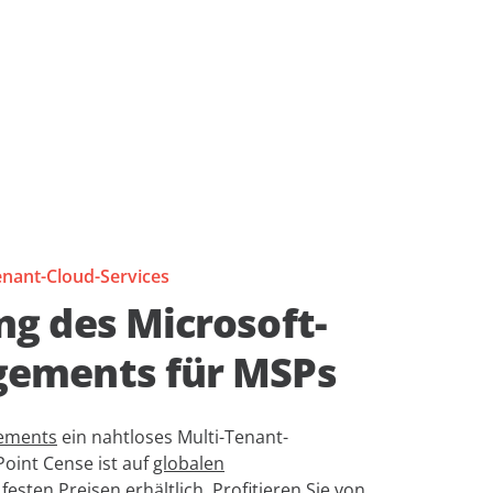
enant-Cloud-Services
g des Microsoft-
gements für MSPs
lements
ein nahtloses Multi-Tenant-
oint Cense ist auf
globalen
festen Preisen erhältlich. Profitieren Sie von