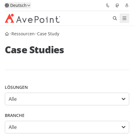
Deutsch
Ressourcen
Case Study
Lösungen
Case Studies
Confidence Platform
Pricing
Für Partner
LÖSUNGEN
Ressourcen
Über AvePoint
BRANCHE
Demo
Sprechen Sie mit unseren