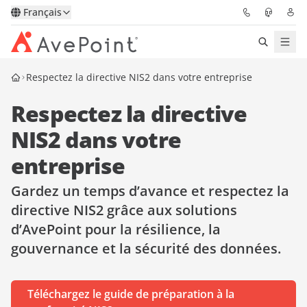
Français
Respectez la directive NIS2 dans votre entreprise
Solutions
Respectez la directive
Confidence Platform
NIS2 dans votre
Tarification
entreprise
Partenaires
Gardez un temps d’avance et respectez la
directive NIS2 grâce aux solutions
Ressources
d’AvePoint pour la résilience, la
gouvernance et la sécurité des données.
À Propos
Téléchargez le guide de préparation à la
Demander une
Obtenez l’avis d’un