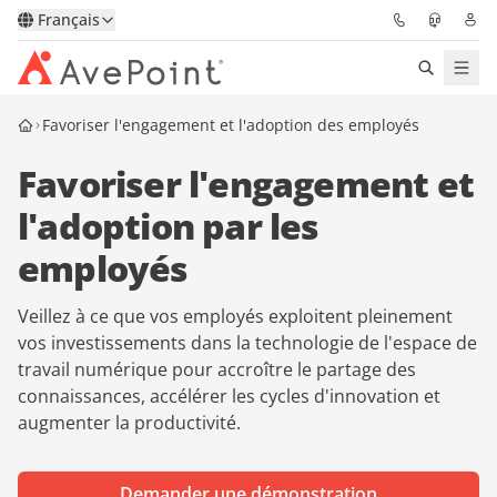
Français
Favoriser l'engagement et l'adoption des employés
Solutions
Favoriser l'engagement et
Confidence Platform
l'adoption par les
Tarification
employés
Partenaires
Veillez à ce que vos employés exploitent pleinement
vos investissements dans la technologie de l'espace de
Ressources
travail numérique pour accroître le partage des
connaissances, accélérer les cycles d'innovation et
augmenter la productivité.
À Propos
Demander une
Obtenez l’avis d’un
Demander une démonstration