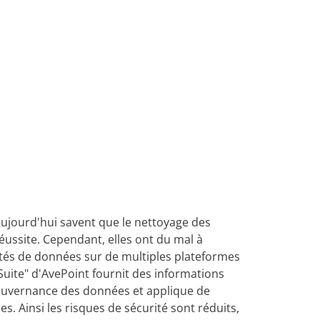
nts pour
productivité et en permettant
des analyses basées sur les
e
information
données.
es ressources
Découvrez notre
d
tenu
Confidence
Platform
stockage
e et un
cences de
rité des
alisée
ujourd'hui savent que le nettoyage des
réussite. Cependant, elles ont du mal à
tés de données sur de multiples plateformes
 Suite" d'AvePoint fournit des informations
gouvernance des données et applique de
es. Ainsi les risques de sécurité sont réduits,