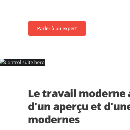
d'information.
Apprentissage sans limites
Blogs
AvePoint tyGraph
Evènements
Outil d'analyse avancée
vec les investisseurs
Parler à un expert
Rapports d'analyses
ess
Brochures produits
nous
#shifthappens
Le travail moderne 
d'un aperçu et d'une
modernes