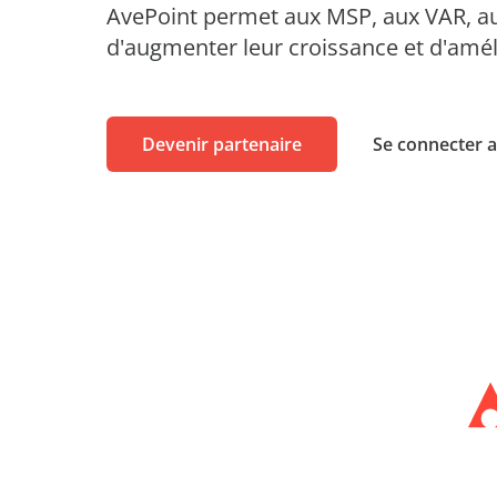
Apprentissage sans limites
AvePoint permet aux MSP, aux VAR, au
Blogs
d'augmenter leur croissance et d'améli
AvePoint tyGraph
Evènements
Outil d'analyse avancée
vec les investisseurs
Rapports d'analyses
ess
Devenir partenaire
Se connecter a
Brochures produits
nous
#shifthappens