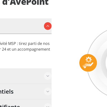
s d'AvePoint
ité MSP : tirez parti de nos
sur 24 et un accompagnement
tiels
tifiante