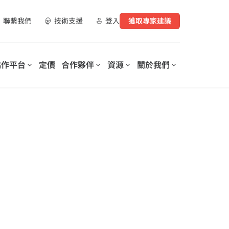
聯繫我們
技術支援
登入
獲取專家建議
協作平台
定價
合作夥伴
資源
關於我們
合作夥伴資源
實現數位化工作場所轉型
支持您數位轉型的每個階段
營運您的數
AvePoint 提供可客製化的解決
AvePoint 信心協作平台可協助
指南
方案，以優化 SaaS 營運、實現
企業優化和保護數位化工作場
購買管道
安全協作並加速跨技術和產業的
所，降低成本，提高生產力，並
數位轉型。
實現基於數據驅動的洞察分析。
示範庫
、資料與安全洞察報
培訓與認證
探索我們的信心協
作平台
elerates
Microsoft 365 Copilot：安全採
on of
用人工智慧的逐步指南
rePoint 和
lot for