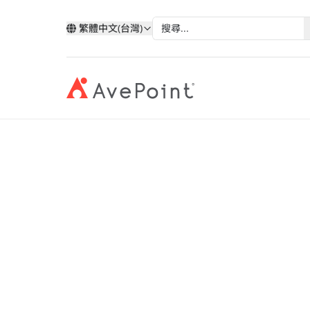
繁體中文(台灣)
AvePoint Opus
現代化套件
弹性
與 AvePoint 攜手拓展雲端服
分類
類
依技術分類
按產業
改善您的資料、業務流程和員工體驗
確保業
務
AvePoint Opu
我的帳戶
合作
透過 AvePoint，在 Microsoft、Google 和
Microsoft 365
教育
Point 概況
Salesforce 平台上開發新解決方案，實現
案例分析
合作
Google
醫療與
服務銷售成長。
歷史
AvePoint Confide
Multi
AvePoint Opus 採用先進的人工
電子書
安全訊息解決方案
可靠的
Salesforce
金融服
合作
階層
方案，讓您能夠透過一個中央介面，將
成為合作夥伴
登入
Fly SaaS
AvePo
能源與
網路研討會
的銷毀這一整個過程進行完全掌控。
高效率的內容遷移
保存和
製造業
市场活动
MaivenPoint
機會