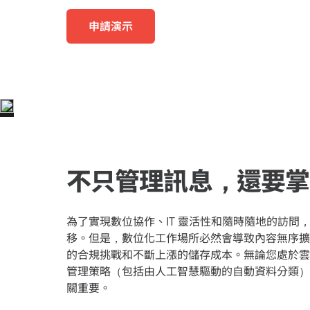
智慧的學習與考試體驗
專業服
部落格
申請演示
人關係
AvePoint tyGraph
零售業
分析報告
進階分析工具
中心
產品手冊
不只管理訊息，還要掌
為了實現數位協作、IT 靈活性和隨時隨地的訪問
移。但是，數位化工作場所必然會導致內容無序擴
的合規挑戰和不斷上漲的儲存成本。無論您處於雲
管理策略（包括由人工智慧驅動的自動資料分類）
關重要。