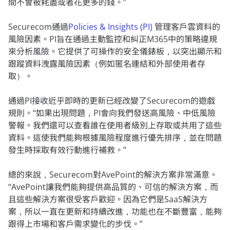
間不會被耗盡或者花更多的錢。”
Securecom通過
Policies & Insights (PI)
管理客戶雲資料的
風險因素。PI旨在通過主動監控和糾正M365中的策略違規
來分析風險。它提供了可操作的安全儀錶板，以突出顯示和
跟蹤資料洩露風險因素（例如匿名連結和外部使用者存
取）。
通過PI接收近乎即時的更新已經改變了Securecom的遊戲
規則。“如果出現問題，PI會向我們發送高風險、中低風險
警報。我們還可以查看誰在使用者級別上存取或共用了這些
資料。這使我們能夠根據風險程度進行優先排序，並在問題
發生時採取有效行動進行補救。”
總的來說，Securecom對AvePoint的解決方案非常滿意。
“AvePoint讓我們能夠提供高品質的、可信的解決方案，而
且這些解決方案很受客戶歡迎。因為它們是SaaS解決方
案，所以一直在更新和持續改進，功能也在不斷豐富，能夠
跟得上市場和客戶需求變化的步伐。”