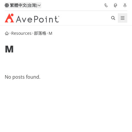
繁體中文(台灣)
Resources
部落格
M
解決方案
M
信心協作平台
定價
No posts found.
合作夥伴
資源
關於我們
申請演示
獲取專家建議