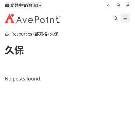
繁體中文(台灣)
Resources
部落格
久保
解決方案
久保
信心協作平台
定價
No posts found.
合作夥伴
資源
關於我們
申請演示
獲取專家建議