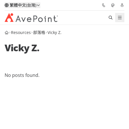
繁體中文(台灣)
Resources
部落格
Vicky Z.
解決方案
Vicky Z.
信心協作平台
定價
No posts found.
合作夥伴
資源
關於我們
申請演示
獲取專家建議