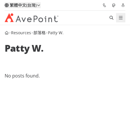
繁體中文(台灣)
Resources
部落格
Patty W.
解決方案
Patty W.
信心協作平台
定價
No posts found.
合作夥伴
資源
關於我們
申請演示
獲取專家建議