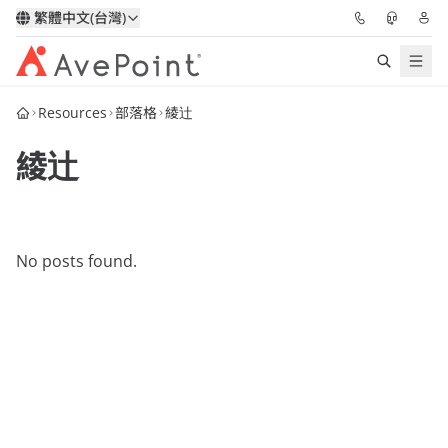
繁體中文(台灣)
Resources
部落格
綾辻
解決方案
綾辻
信心協作平台
定價
No posts found.
合作夥伴
資源
關於我們
申請演示
獲取專家建議