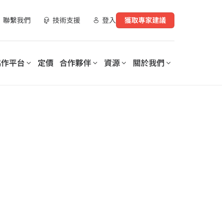
聯繫我們
技術支援
登入
獲取專家建議
協作平台
定價
合作夥伴
資源
關於我們
合作夥伴資源
實現數位化工作場所轉型
支持您數位轉型的每個階段
營運您的數
AvePoint 提供可客製化的解決
AvePoint 信心協作平台可協助
指南
方案，以優化 SaaS 營運、實現
企業優化和保護數位化工作場
購買管道
安全協作並加速跨技術和產業的
所，降低成本，提高生產力，並
數位轉型。
實現基於數據驅動的洞察分析。
示範庫
、資料與安全洞察報
培訓與認證
探索我們的信心協
作平台
elerates
Microsoft 365 Copilot：安全採
on of
用人工智慧的逐步指南
rePoint 和
lot for