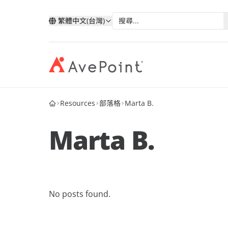
繁體中文(台灣)
Resources
部落格
Marta B.
現代化套件
弹性
與 AvePoint 攜手拓展雲端服
分類
類
依技術分類
按產業
改善您的資料、業務流程和員工體驗
確保業
務
Marta B.
我的帳戶
合作
透過 AvePoint，在 Microsoft、Google 和
Microsoft 365
教育
Point 概況
Salesforce 平台上開發新解決方案，實現
案例分析
合作
Google
醫療與
服務銷售成長。
歷史
AvePoint Confide
Multi
電子書
安全訊息解決方案
可靠的
Salesforce
金融服
合作
階層
成為合作夥伴
登入
No posts found.
Fly SaaS
AvePo
能源與
網路研討會
高效率的內容遷移
保存和
製造業
市场活动
MaivenPoint
機會