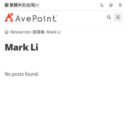
繁體中文(台灣)
Resources
部落格
Mark Li
解決方案
Mark Li
信心協作平台
定價
No posts found.
合作夥伴
資源
關於我們
申請演示
獲取專家建議