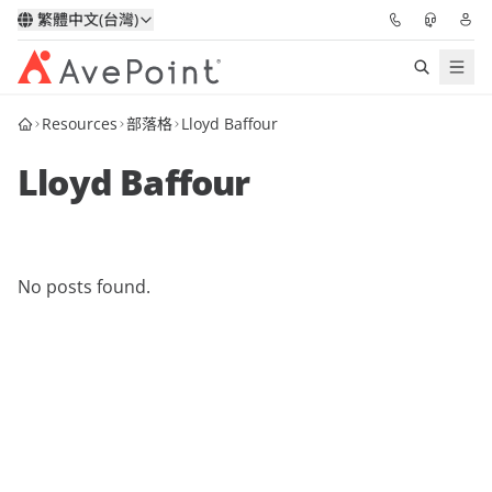
繁體中文(台灣)
Resources
部落格
Lloyd Baffour
解決方案
Lloyd Baffour
信心協作平台
定價
No posts found.
合作夥伴
資源
關於我們
申請演示
獲取專家建議