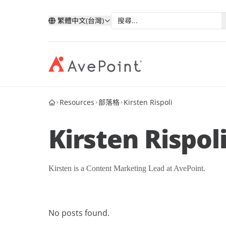
繁體中文(台灣)
Resources
部落格
Kirsten Rispoli
現代化套件
弹性
與 AvePoint 攜手拓展雲端服
分類
類
依技術分類
按產業
改善您的資料、業務流程和員工體驗
確保業
務
Kirsten Rispol
我的帳戶
合作
透過 AvePoint，在 Microsoft、Google 和
Microsoft 365
教育
Point 概況
Salesforce 平台上開發新解決方案，實現
案例分析
合作
Google
醫療與
服務銷售成長。
歷史
AvePoint Confide
Multi
Kirsten is a Content Marketing Lead at AvePoint.
電子書
安全訊息解決方案
可靠的
Salesforce
金融服
合作
階層
成為合作夥伴
登入
Fly SaaS
AvePo
能源與
網路研討會
高效率的內容遷移
保存和
No posts found.
製造業
市场活动
MaivenPoint
機會