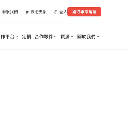
聯繫我們
技術支援
登入
獲取專家建議
協作平台
定價
合作夥伴
資源
關於我們
合作夥伴資源
實現數位化工作場所轉型
支持您數位轉型的每個階段
營運您的數
AvePoint 提供可客製化的解決
AvePoint 信心協作平台可協助
指南
方案，以優化 SaaS 營運、實現
企業優化和保護數位化工作場
購買管道
安全協作並加速跨技術和產業的
所，降低成本，提高生產力，並
數位轉型。
實現基於數據驅動的洞察分析。
示範庫
、資料與安全洞察報
培訓與認證
探索我們的信心協
作平台
elerates
Microsoft 365 Copilot：安全採
on of
用人工智慧的逐步指南
rePoint 和
lot for