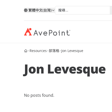
繁體中文(台灣)
Resources
部落格
Jon Levesque
現代化套件
弹性
與 AvePoint 攜手拓展雲端服
分類
類
依技術分類
按產業
改善您的資料、業務流程和員工體驗
確保業
務
Jon Levesque
我的帳戶
合作
透過 AvePoint，在 Microsoft、Google 和
Microsoft 365
教育
Point 概況
Salesforce 平台上開發新解決方案，實現
案例分析
合作
Google
醫療與
服務銷售成長。
歷史
AvePoint Confide
Multi
電子書
安全訊息解決方案
可靠的
Salesforce
金融服
合作
階層
成為合作夥伴
登入
No posts found.
Fly SaaS
AvePo
能源與
網路研討會
高效率的內容遷移
保存和
製造業
市场活动
MaivenPoint
機會