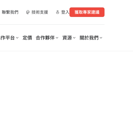
聯繫我們
技術支援
登入
獲取專家建議
協作平台
定價
合作夥伴
資源
關於我們
合作夥伴資源
實現數位化工作場所轉型
支持您數位轉型的每個階段
營運您的數
AvePoint 提供可客製化的解決
AvePoint 信心協作平台可協助
指南
方案，以優化 SaaS 營運、實現
企業優化和保護數位化工作場
購買管道
安全協作並加速跨技術和產業的
所，降低成本，提高生產力，並
數位轉型。
實現基於數據驅動的洞察分析。
示範庫
、資料與安全洞察報
培訓與認證
探索我們的信心協
作平台
elerates
Microsoft 365 Copilot：安全採
on of
用人工智慧的逐步指南
rePoint 和
lot for