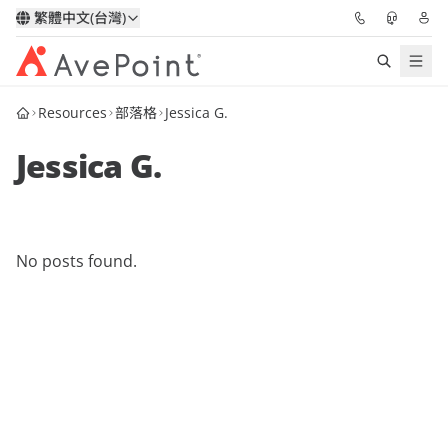
繁體中文(台灣)
Resources
部落格
Jessica G.
解決方案
Jessica G.
信心協作平台
定價
No posts found.
合作夥伴
資源
關於我們
申請演示
獲取專家建議