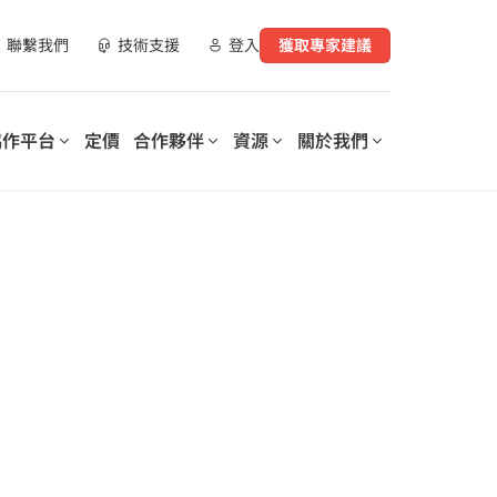
聯繫我們
技術支援
登入
獲取專家建議
協作平台
定價
合作夥伴
資源
關於我們
合作夥伴資源
實現數位化工作場所轉型
支持您數位轉型的每個階段
營運您的數
AvePoint 提供可客製化的解決
AvePoint 信心協作平台可協助
指南
方案，以優化 SaaS 營運、實現
企業優化和保護數位化工作場
購買管道
安全協作並加速跨技術和產業的
所，降低成本，提高生產力，並
數位轉型。
實現基於數據驅動的洞察分析。
示範庫
、資料與安全洞察報
培訓與認證
探索我們的信心協
作平台
elerates
Microsoft 365 Copilot：安全採
on of
用人工智慧的逐步指南
rePoint 和
lot for