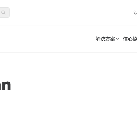
解決方案
信心
套件
控制套件
合作夥伴計劃
解決方案
分類
依需求分類
務連續性並滿足合規義務
採用可持續的模式來管理和
an
位化工作場所
清單
網路研討會
夥伴
託管服務提供者
人工智慧與機器學習
夥伴優勢
加值經銷商
生命科學
促進員工參與和採用
-SaaS Cloud Backup
Insights for Microsoft 365
資料保護
Microsoft 365 使用者
務
保障業務連續性的資料安全保護
夥伴入口網站
系統整合商
告
7 步驟最佳化 Microsoft 365
How AvePoint Acc
int Opus
公用事業
資訊生命週期管理
經銷商
管理數據
Policies for Microsoft 365
Copilot 部署：聚焦資料安全、
the Implementati
數位化工作場所支持
管理 Teams、Exchange、Sha
治理與採用，實現永續、大規模
Enterprise AI Copi
OneDrive 的安全性策略