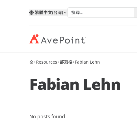
繁體中文(台灣)
Resources
部落格
Fabian Lehn
現代化套件
弹性
與 AvePoint 攜手拓展雲端服
分類
類
依技術分類
按產業
改善您的資料、業務流程和員工體驗
確保業
務
Fabian Lehn
我的帳戶
合作
透過 AvePoint，在 Microsoft、Google 和
Microsoft 365
教育
Point 概況
Salesforce 平台上開發新解決方案，實現
案例分析
合作
Google
醫療與
服務銷售成長。
歷史
AvePoint Confide
Multi
電子書
安全訊息解決方案
可靠的
Salesforce
金融服
合作
階層
成為合作夥伴
登入
No posts found.
Fly SaaS
AvePo
能源與
網路研討會
高效率的內容遷移
保存和
製造業
市场活动
MaivenPoint
機會