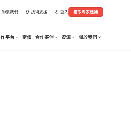
聯繫我們
技術支援
登入
獲取專家建議
協作平台
定價
合作夥伴
資源
關於我們
合作夥伴資源
實現數位化工作場所轉型
支持您數位轉型的每個階段
營運您的數
AvePoint 提供可客製化的解決
AvePoint 信心協作平台可協助
指南
方案，以優化 SaaS 營運、實現
企業優化和保護數位化工作場
購買管道
安全協作並加速跨技術和產業的
所，降低成本，提高生產力，並
數位轉型。
實現基於數據驅動的洞察分析。
示範庫
、資料與安全洞察報
培訓與認證
探索我們的信心協
作平台
elerates
Microsoft 365 Copilot：安全採
on of
用人工智慧的逐步指南
rePoint 和
lot for