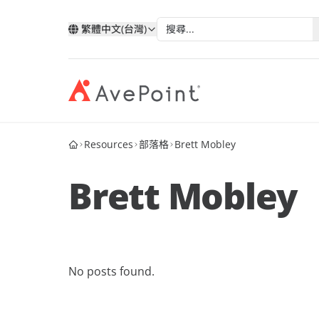
繁體中文(台灣)
Resources
部落格
Brett Mobley
現代化套件
弹性
與 AvePoint 攜手拓展雲端服
分類
類
依技術分類
按產業
改善您的資料、業務流程和員工體驗
確保業
務
Brett Mobley
我的帳戶
合作
透過 AvePoint，在 Microsoft、Google 和
Microsoft 365
教育
Point 概況
Salesforce 平台上開發新解決方案，實現
案例分析
合作
Google
醫療與
服務銷售成長。
歷史
AvePoint Confide
Multi
電子書
安全訊息解決方案
可靠的
Salesforce
金融服
合作
階層
成為合作夥伴
登入
No posts found.
Fly SaaS
AvePo
能源與
網路研討會
高效率的內容遷移
保存和
製造業
市场活动
MaivenPoint
機會