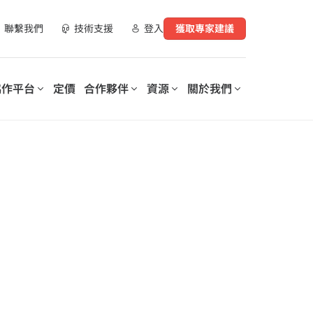
聯繫我們
技術支援
登入
獲取專家建議
協作平台
定價
合作夥伴
資源
關於我們
合作夥伴資源
實現數位化工作場所轉型
支持您數位轉型的每個階段
營運您的數
AvePoint 提供可客製化的解決
AvePoint 信心協作平台可協助
指南
方案，以優化 SaaS 營運、實現
企業優化和保護數位化工作場
購買管道
安全協作並加速跨技術和產業的
所，降低成本，提高生產力，並
數位轉型。
實現基於數據驅動的洞察分析。
示範庫
、資料與安全洞察報
培訓與認證
探索我們的信心協
作平台
elerates
Microsoft 365 Copilot：安全採
on of
用人工智慧的逐步指南
rePoint 和
lot for