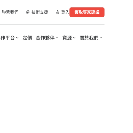
聯繫我們
技術支援
登入
獲取專家建議
協作平台
定價
合作夥伴
資源
關於我們
合作夥伴資源
實現數位化工作場所轉型
支持您數位轉型的每個階段
營運您的數
AvePoint 提供可客製化的解決
AvePoint 信心協作平台可協助
指南
方案，以優化 SaaS 營運、實現
企業優化和保護數位化工作場
購買管道
安全協作並加速跨技術和產業的
所，降低成本，提高生產力，並
數位轉型。
實現基於數據驅動的洞察分析。
示範庫
、資料與安全洞察報
培訓與認證
探索我們的信心協
作平台
elerates
Microsoft 365 Copilot：安全採
on of
用人工智慧的逐步指南
rePoint 和
lot for