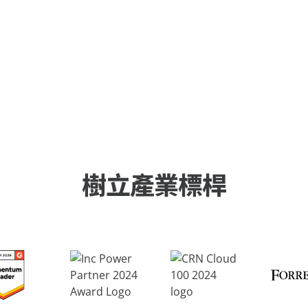
應用
M365
務領域
遷移和重構內容
AvePoint EnPower
查看所有
儲存最佳化管理
強大的存取管理
Cloud Governance
協助 Microsoft 365 Copilo
結構化雲控制
Cense
提供對 Microsoft 雲端
制
MyHub
集中的協作中心
樹立產業標桿