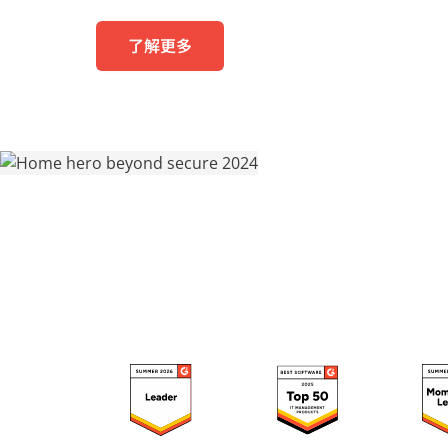
智慧的學習與考試體驗
專業服
部落格
人關係
AvePoint tyGraph
了解更多
零售業
分析報告
進階分析工具
中心
產品手冊