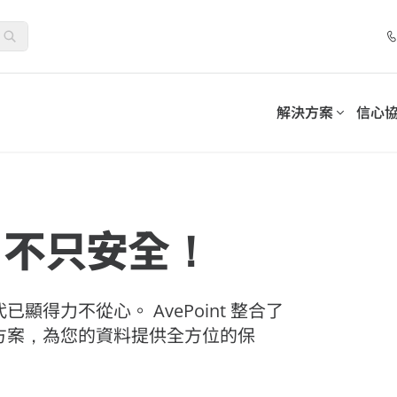
解決方案
信心
套件
控制套件
合作夥伴計劃
解決方案
分類
依需求分類
務連續性並滿足合規義務
採用可持續的模式來管理和
位化工作場所
清單
網路研討會
全，不只安全！
夥伴
託管服務提供者
人工智慧與機器學習
夥伴優勢
加值經銷商
生命科學
促進員工參與和採用
-SaaS Cloud Backup
Insights for Microsoft 365
得力不從心。 AvePoint 整合了
資料保護
Microsoft 365 使用者
務
保障業務連續性的資料安全保護
夥伴入口網站
系統整合商
告
方案，為您的資料提供全方位的保
7 步驟最佳化 Microsoft 365
How AvePoint Acc
int Opus
公用事業
資訊生命週期管理
經銷商
管理數據
Policies for Microsoft 365
Copilot 部署：聚焦資料安全、
the Implementati
數位化工作場所支持
管理 Teams、Exchange、Sha
治理與採用，實現永續、大規模
Enterprise AI Copi
OneDrive 的安全性策略