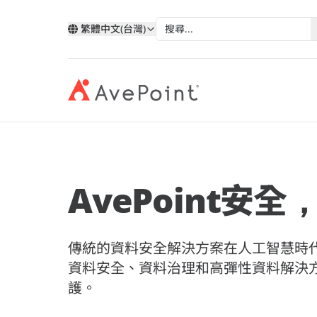
繁體中文(台灣)
現代化套件
弹性
與 AvePoint 攜手拓展雲端服
分類
類
依技術分類
按產業
改善您的資料、業務流程和員工體驗
確保業
務
AvePoint安
我的帳戶
合作
透過 AvePoint，在 Microsoft、Google 和
Microsoft 365
教育
Point 概況
Salesforce 平台上開發新解決方案，實現
案例分析
合作
Google
醫療與
服務銷售成長。
歷史
AvePoint Confide
Multi
傳統的資料安全解決方案在人工智慧時代已顯
電子書
安全訊息解決方案
可靠的
Salesforce
金融服
合作
階層
成為合作夥伴
登入
資料安全、資料治理和高彈性資料解決
Fly SaaS
AvePo
能源與
網路研討會
護。
高效率的內容遷移
保存和
製造業
市场活动
MaivenPoint
機會