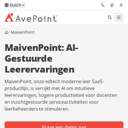
Dutch
MaivenPoint
Oplossingen
MaivenPoint: AI-
Confidence Platform
Gestuurde
Prijzen
Leerervaringen
Partners
MaivenPoint, onze edtech moderne leer SaaS-
productlijn, is verrijkt met AI om intuïtieve
Bronnen
leerervaringen, hogere productiviteit voor docenten
en inzichtgestuurde serviceactiviteiten voor
leerbeheerders te stimuleren.
Over
Vraag een demo
Neem contact op met een
Vraag een demo aan