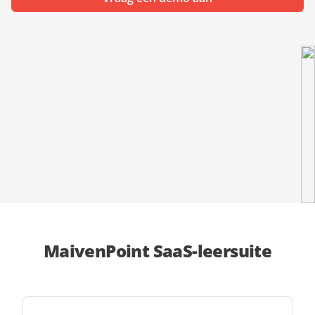
aan
expert
MaivenPoint SaaS-leersuite