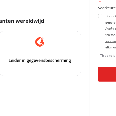
*
Voorkeure
Door di
lanten wereldwijd
gepers
AvePoi
telefo
voorwa
elk mo
This site 
Leider in gegevensbescherming