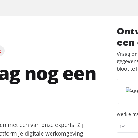
Ontv
een
k
Vraag on
gegevens
ag nog een
bloot te 
Werk e-ma
n met een van onze experts. Zij
latform je digitale werkomgeving