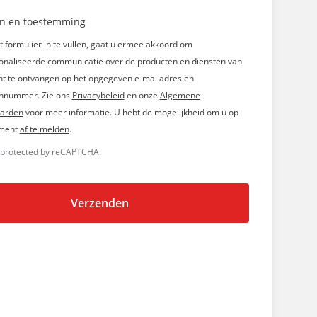
n en toestemming
t formulier in te vullen, gaat u ermee akkoord om
onaliseerde communicatie over de producten en diensten van
nt te ontvangen op het opgegeven e-mailadres en
onnummer. Zie ons
Privacybeleid
en onze
Algemene
arden
voor meer informatie. U hebt de mogelijkheid om u op
ment
af te melden
.
is protected by reCAPTCHA.
Verzenden