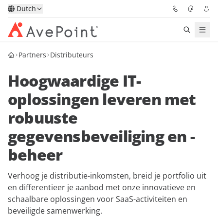
Dutch
Partners
Distributeurs
Oplossingen
Hoogwaardige IT-
Confidence Platform
oplossingen leveren met
Prijzen
robuuste
gegevensbeveiliging en -
Partners
beheer
Bronnen
Verhoog je distributie-inkomsten, breid je portfolio uit
Over
en differentieer je aanbod met onze innovatieve en
schaalbare oplossingen voor SaaS-activiteiten en
beveiligde samenwerking.
Vraag een demo
Neem contact op met een