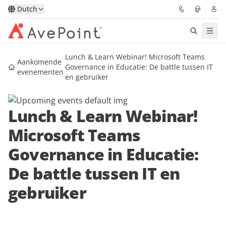
Dutch
Lunch & Learn Webinar! Microsoft Teams
Oplossingen
Aankomende
Governance in Educatie: De battle tussen IT
evenementen
en gebruiker
Confidence Platform
Lunch & Learn Webinar!
Prijzen
Microsoft Teams
Partners
Governance in Educatie:
Bronnen
De battle tussen IT en
gebruiker
Over
Vraag een demo
Neem contact op met een