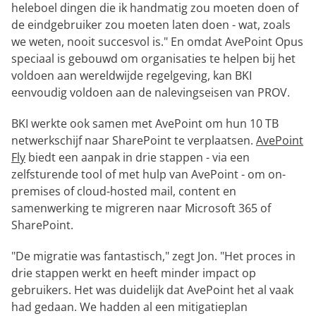
heleboel dingen die ik handmatig zou moeten doen of
de eindgebruiker zou moeten laten doen - wat, zoals
we weten, nooit succesvol is." En omdat AvePoint Opus
speciaal is gebouwd om organisaties te helpen bij het
voldoen aan wereldwijde regelgeving, kan BKI
eenvoudig voldoen aan de nalevingseisen van PROV.
BKI werkte ook samen met AvePoint om hun 10 TB
netwerkschijf naar SharePoint te verplaatsen.
AvePoint
Fly
biedt een aanpak in drie stappen - via een
zelfsturende tool of met hulp van AvePoint - om on-
premises of cloud-hosted mail, content en
samenwerking te migreren naar Microsoft 365 of
SharePoint.
"De migratie was fantastisch," zegt Jon. "Het proces in
drie stappen werkt en heeft minder impact op
gebruikers. Het was duidelijk dat AvePoint het al vaak
had gedaan. We hadden al een mitigatieplan