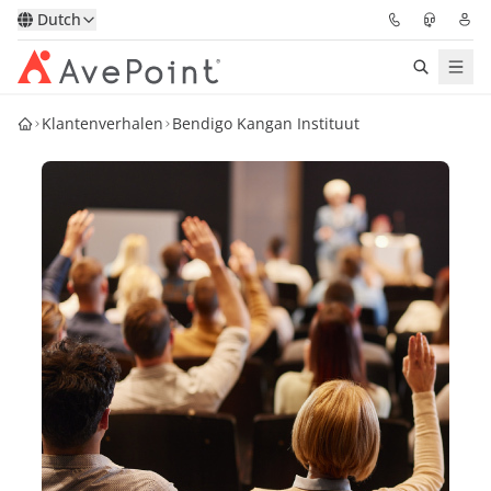
Dutch
Klantenverhalen
Bendigo Kangan Instituut
Oplossingen
Confidence Platform
Prijzen
Partners
Bronnen
Over
Vraag een demo
Neem contact op met een