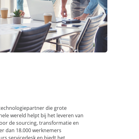
verbeteren en datagestuurde
inzichten mogelijk te maken.
 Bronnen
n
Verken ons
Confidence
uring
Platform
ement
e over uw
echnologiepartner die grote
hele wereld helpt bij het leveren van
door de sourcing, transformatie en
eer dan 18.000 werknemers
rs servicedesk en biedt het