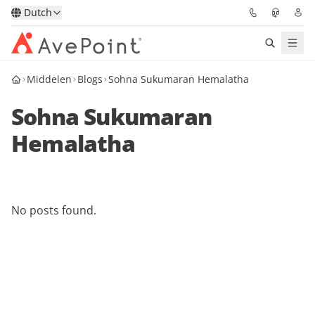
Dutch
Middelen
Blogs
Sohna Sukumaran Hemalatha
Oplossingen
Sohna Sukumaran
Confidence Platform
Hemalatha
Prijzen
Partners
No posts found.
Bronnen
Over
Vraag een demo
Neem contact op met een