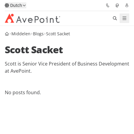
Dutch
Middelen
Blogs
Scott Sacket
Oplossingen
Scott Sacket
Confidence Platform
Scott is Senior Vice President of Business Development
Prijzen
at AvePoint.
Partners
No posts found.
Bronnen
Over
Vraag een demo
Neem contact op met een