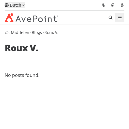
Dutch
Middelen
Blogs
Roux V.
Oplossingen
Roux V.
Confidence Platform
Prijzen
No posts found.
Partners
Bronnen
Over
Vraag een demo
Neem contact op met een