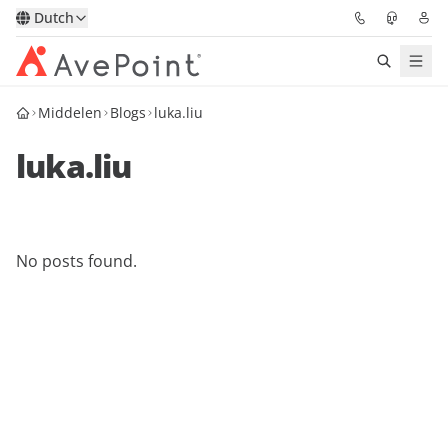
Dutch
Middelen
Blogs
luka.liu
Oplossingen
luka.liu
Confidence Platform
Prijzen
No posts found.
Partners
Bronnen
Over
Vraag een demo
Neem contact op met een