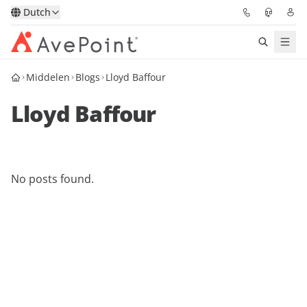
Dutch
Middelen
Blogs
Lloyd Baffour
Oplossingen
Lloyd Baffour
Confidence Platform
Prijzen
No posts found.
Partners
Bronnen
Over
Vraag een demo
Neem contact op met een