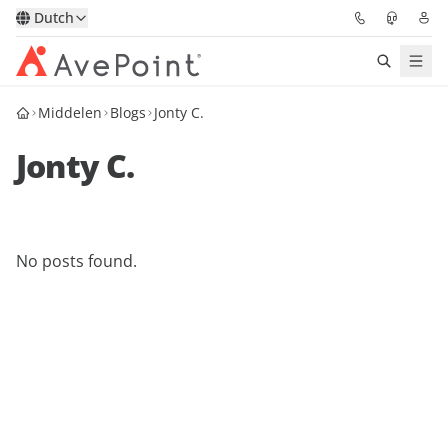
Dutch
Middelen
Blogs
Jonty C.
Oplossingen
Jonty C.
Confidence Platform
Prijzen
No posts found.
Partners
Bronnen
Over
Vraag een demo
Neem contact op met een