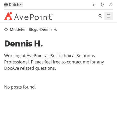
Dutch
Middelen
Blogs
Dennis H.
Oplossingen
Dennis H.
Confidence Platform
Working at AvePoint as Sr. Technical Solutions
Prijzen
Professional. Pleaes feel free to contact me for any
DocAve related questions.
Partners
Bronnen
No posts found.
Over
Vraag een demo
Neem contact op met een