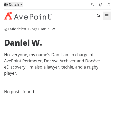
Dutch
Middelen
Blogs
Daniel W.
Oplossingen
Daniel W.
Confidence Platform
Hi everyone, my name's Dan. I am in charge of
Prijzen
AvePoint Perimeter, DocAve Archiver and DocAve
eDiscovery. I'm also a lawyer, techie, and a rugby
Partners
player.
Bronnen
No posts found.
Over
Vraag een demo
Neem contact op met een