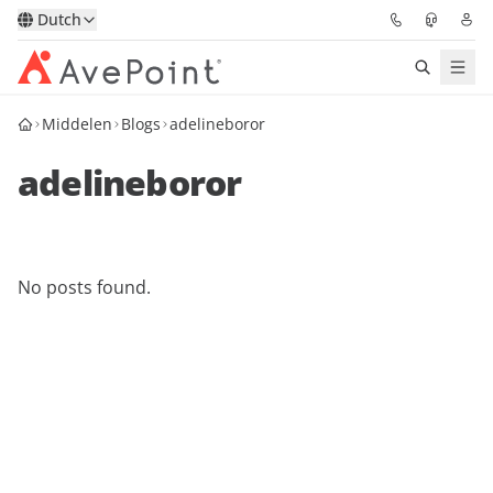
Dutch
Middelen
Blogs
adelineboror
Oplossingen
adelineboror
Confidence Platform
Prijzen
No posts found.
Partners
Bronnen
Over
Vraag een demo
Neem contact op met een