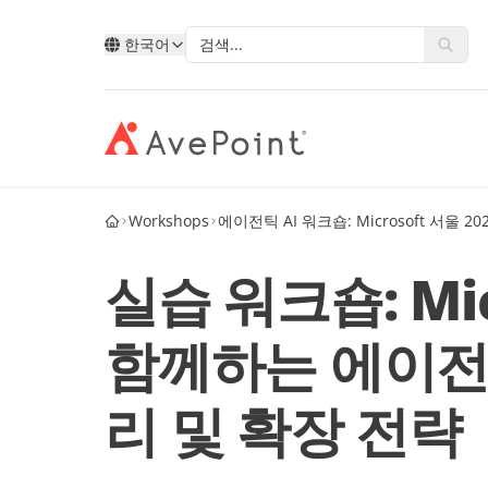
한국어
Workshops
에이전틱 AI 워크숍: Microsoft 서울 20
모던 스위트
복원력 
AvePoint를 통한 클라우드 서
유형별
Point 소개
기술별
산업별
데이터, 비즈니스 프로세스, 그리고 직
비즈니
비스 확장
실습 워크숍: Mi
원 경험을 혁신합니다.
합니다
계정 포털
Ave
AvePoint와 함께 새 솔루션을 개발하고
Microsoft
공공 부
Microsoft, Google 및 Salesforce에서 서
고객 사례
함께하는 에이전틱
파트
Google
교육
비스 판매를 확장합니다.
AvePoint Confide
멀티- 
eBooks
안전한 메시징 솔루션
신뢰할
Salesforce
금융 서
파트
십
파트너 되기
로그인
리 및 확장 전략
Fly SaaS
AvePo
에너지 
웨비나
효율적인 콘텐츠 마이그레이션
데이터
제조업
블로그
MaivenPoint
Opus 
 경력