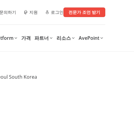
문의하기
지원
로그인
전문가 조언 받기
atform
가격
파트너
리소스
AvePoint
e)
파트너 리소스
디지털 업무 환경으로 전환
디지털 전환의 모든 단계를
운영에 지
지원
AvePoint는 SaaS 운영 최적화,
.
안전한 협업 지원, 다양한 기술
AvePoint의 Confidence
구매처
체크리스트
및 산업 전반의 디지털 전환 가
Platform은 조직이 디지털 업무
속화를 위한 맞춤형 솔루션을 제
환경을 지원하는 솔루션을 최적
파트너 데모 라이브러리
공합니다.
화하고 보호하여 비용을 절감하
는 동시에, 생산성을 향상시키고
이터, 보안 인사이
학습 & 인증
데이터 기반 인사이트를 제공합
니다.
0가지 정보 관리
MSP를 위한 4가지 Microsoft
int, 및
365 백업 체크리스트
Confidence