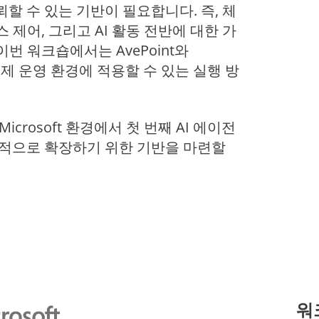
 진단 프로그램
할 수 있는 기반이 필요합니다. 즉, 체
비스
저장소 최적화 관리
AvePoint EnPower
제어, 그리고 AI 활동 전반에 대한 가
데이터 보안 태세 관리
강력한 액세스 관리
모든 리소
번 워크숍에서는 AvePoint와
Cloud Governance
 실제 운영 환경에 적용할 수 있는 실행 방
구조화된 클라우드 제어
Cense
Microsoft 클라우드 라이선
crosoft 환경에서 첫 번째 AI 에이전
된 인사이트 및 제어
과적으로 확장하기 위한 기반을 마련할
MyHub
중앙집중식 협업 허브
워