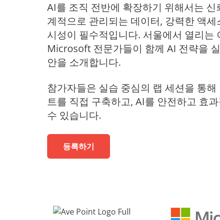
학습의 무한한 확장
데이터
AI를 조직 전반에 확장하기 위해서는 신뢰
전문 서
워크숍
계적으로 관리되는 데이터, 강력한 액세스 
AvePoint tyGraph
소매업
이벤트
고급 분석 도구
시성이 필수적입니다. 서울에서 열리는 이
Microsoft 전문가들이 함께 AI 전략을
분석 보고서
자료
안을 소개합니다.
제품 브로셔
처
참가자들은 실습 중심의 랩 세션을 통해 Mi
#shifthappens
트를 직접 구축하고, AI를 안전하고 효
수 있습니다.
등록하기