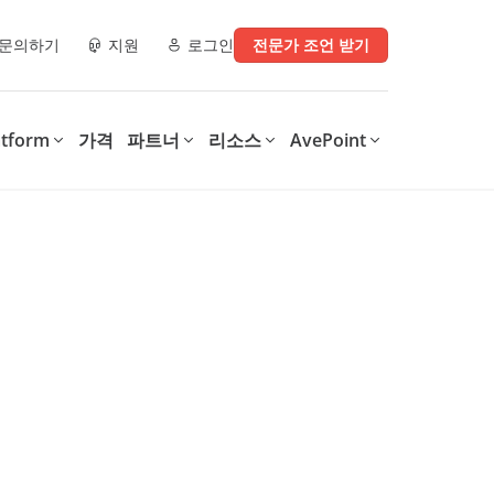
문의하기
지원
로그인
전문가 조언 받기
atform
가격
파트너
리소스
AvePoint
e)
파트너 리소스
디지털 업무 환경으로 전환
디지털 전환의 모든 단계를
운영에 지
지원
AvePoint는 SaaS 운영 최적화,
.
안전한 협업 지원, 다양한 기술
AvePoint의 Confidence
구매처
체크리스트
및 산업 전반의 디지털 전환 가
Platform은 조직이 디지털 업무
속화를 위한 맞춤형 솔루션을 제
환경을 지원하는 솔루션을 최적
파트너 데모 라이브러리
공합니다.
화하고 보호하여 비용을 절감하
는 동시에, 생산성을 향상시키고
이터, 보안 인사이
학습 & 인증
데이터 기반 인사이트를 제공합
니다.
0가지 정보 관리
MSP를 위한 4가지 Microsoft
int, 및
365 백업 체크리스트
Confidence