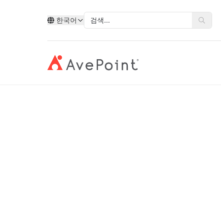
한국어
제품
Multi-SaaS Cloud Backup
Microsoft Entra I
모던 스위트
복원력 
AvePoint를 통한 클라우드 서
유형별
Point 소개
기술별
산업별
데이터, 비즈니스 프로세스, 그리고 직
비즈니
비스 확장
AvePoint Clo
원 경험을 혁신합니다.
합니다
계정 포털
Ave
AvePoint와 함께 새 솔루션을 개발하고
Microsoft
공공 부
Microsoft, Google 및 Salesforce에서 서
고객 사례
Microsoft Entr
파트
Google
교육
비스 판매를 확장합니다.
AvePoint Confide
멀티- 
eBooks
안전한 메시징 솔루션
신뢰할
Salesforce
금융 서
파트
십
파트너 되기
로그인
Active Direct
Fly SaaS
AvePo
에너지 
웨비나
효율적인 콘텐츠 마이그레이션
데이터
제조업
블로그
MaivenPoint
Opus 
 경력