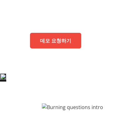
학습의 무한한 확장
데이터
디지털 자산을 보호하고 Entra ID 서비
전문 서
워크숍
경우에도 비즈니스를 이어갑니다.
AvePoint tyGraph
소매업
이벤트
고급 분석 도구
분석 보고서
자료
데모 요청하기
제품 브로셔
처
#shifthappens