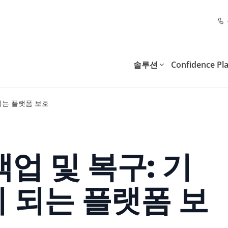
솔루션
Confidence Pl
 되는 플랫폼 보호
스위트(Resilience Suite)
제어 스위트(Control Suit
파트너 프로그램
추천 리소스
솔루션 제공 대상
목적별
스 연속성 및 규정 준수를 보장
디지털 업무 환경의 관리와 
.
속 가능한 모델을 도입합니다
Point 파트너가 되는 이유
관리형 서비스 제공업체(MSP)
문
Al 신뢰성 확보
Workshop
체크리스트
 백업 및 복구: 기
너십 혜택
부가가치 리셀러(VARS)
직원 참여도 및 도입 촉진
SaaS 클라우드 백업
Insights for Microsoft 365
 수 있는 데이터 보호
Microsoft 365 사용자, 데
비스
리스크 및 복원력
너 포털 안내
시스템 통합업체
 되는 플랫폼 보
트
int Opus
및 공공시설
정보 수명주기 관리
유통업체
 보존 및 관리
Policies for Microsoft 365
에이전틱 AI 워크숍: Microsoft
AI 성공을 위한 1
SaaS 관리 및 운영
Teams, Exchange, SharePo
서울 2026
전략
Data Assessment
OneDrive 보안 관리