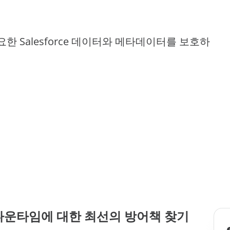
 진단 프로그램
비스
디지털 업무 환경 구성
AvePoint EnPower
저장소 최적화 관리
강력한 액세스 관리
모든 리소
 Salesforce 데이터와 메타데이터를 보호하
Cloud Governance
데이터 보안 태세 관리
구조화된 클라우드 제어
Cense
Microsoft 클라우드 라이선
된 인사이트 및 제어
MyHub
중앙집중식 협업 허브
및 다운타임에 대한 최선의 방어책 찾기