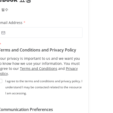
*
필수
Email Address
*
*
Terms and Conditions and Privacy Policy
our privacy is important to us and we want you
to know how we use your information. You must
agree to our
Terms and Conditions
and
Privacy
olicy
.
I agree to the terms and conditions and privacy policy. I
understand I may be contacted related to the resource
I am accessing.
Communication Preferences