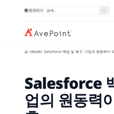
한국어
eBooks
Salesforce 백업 및 복구: 기업의 원동력이
모던 스위트
복원력 
AvePoint를 통한 클라우드 서
유형별
Point 소개
기술별
산업별
데이터, 비즈니스 프로세스, 그리고 직
비즈니
비스 확장
원 경험을 혁신합니다.
합니다
계정 포털
Ave
AvePoint와 함께 새 솔루션을 개발하고
Microsoft
공공 부
Salesforce
Microsoft, Google 및 Salesforce에서 서
고객 사례
파트
Google
교육
비스 판매를 확장합니다.
AvePoint Confide
멀티- 
eBooks
안전한 메시징 솔루션
신뢰할
Salesforce
금융 서
파트
업의 원동력이
십
파트너 되기
로그인
Fly SaaS
AvePo
에너지 
웨비나
효율적인 콘텐츠 마이그레이션
데이터
제조업
블로그
MaivenPoint
Opus 
 경력