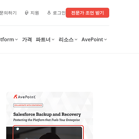
문의하기
지원
로그인
전문가 조언 받기
atform
가격
파트너
리소스
AvePoint
e)
파트너 리소스
디지털 업무 환경으로 전환
디지털 전환의 모든 단계를
운영에 지
지원
AvePoint는 SaaS 운영 최적화,
.
안전한 협업 지원, 다양한 기술
AvePoint의 Confidence
구매처
체크리스트
및 산업 전반의 디지털 전환 가
Platform은 조직이 디지털 업무
속화를 위한 맞춤형 솔루션을 제
환경을 지원하는 솔루션을 최적
파트너 데모 라이브러리
공합니다.
화하고 보호하여 비용을 절감하
는 동시에, 생산성을 향상시키고
이터, 보안 인사이
학습 & 인증
데이터 기반 인사이트를 제공합
니다.
0가지 정보 관리
MSP를 위한 4가지 Microsoft
int, 및
365 백업 체크리스트
Confidence