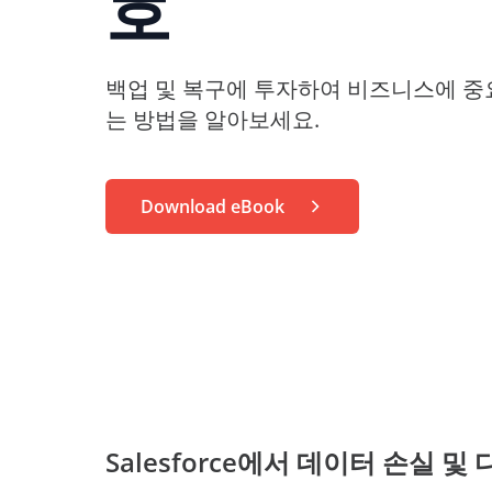
호
학습의 무한한 확장
데이터
전문 서
워크숍
AvePoint tyGraph
소매업
이벤트
고급 분석 도구
백업 및 복구에 투자하여 비즈니스에 중요한
분석 보고서
는 방법을 알아보세요.
자료
제품 브로셔
처
#shifthappens
Download eBook
Salesforce에서 데이터 손실 