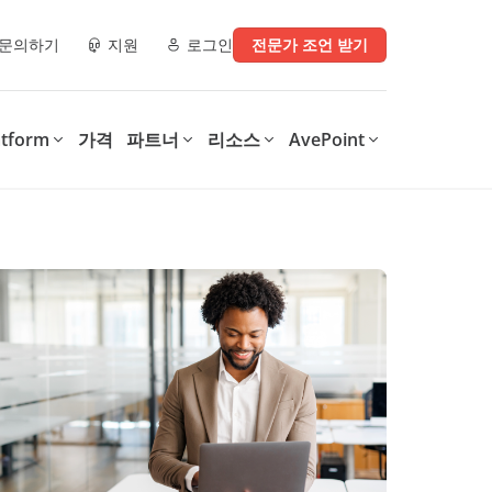
문의하기
지원
로그인
전문가 조언 받기
atform
가격
파트너
리소스
AvePoint
e)
파트너 리소스
디지털 업무 환경으로 전환
디지털 전환의 모든 단계를
운영에 지
지원
AvePoint는 SaaS 운영 최적화,
.
안전한 협업 지원, 다양한 기술
AvePoint의 Confidence
구매처
체크리스트
및 산업 전반의 디지털 전환 가
Platform은 조직이 디지털 업무
속화를 위한 맞춤형 솔루션을 제
환경을 지원하는 솔루션을 최적
파트너 데모 라이브러리
공합니다.
화하고 보호하여 비용을 절감하
는 동시에, 생산성을 향상시키고
이터, 보안 인사이
학습 & 인증
데이터 기반 인사이트를 제공합
니다.
0가지 정보 관리
MSP를 위한 4가지 Microsoft
int, 및
365 백업 체크리스트
Confidence