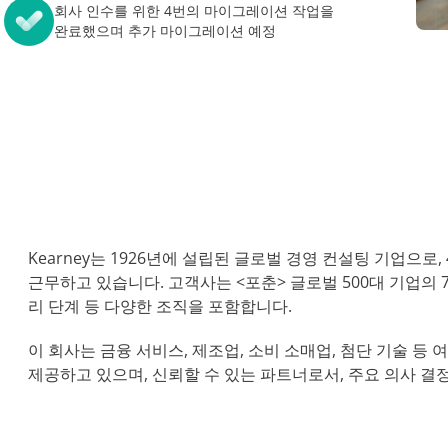
 진단 프로그램
비스
회사 인수를 위한 4번의 마이그레이션 작업을
저장소 최적화 관리
AvePoint EnPower
완료했으며 추가 마이그레이션 예정
데이터 보안 태세 관리
강력한 액세스 관리
모든 리소
Cloud Governance
구조화된 클라우드 제어
Cense
Microsoft 클라우드 라이선
된 인사이트 및 제어
MyHub
중앙집중식 협업 허브
Kearney는
1926년에 설립된 글로벌 경영 컨설팅 기업으로, 
근무하고 있습니다. 고객사는 <포춘> 글로벌 500대 기업의 
리 단계 등 다양한 조직을 포함합니다.
이 회사는 금융 서비스, 제조업, 소비 소매업, 첨단 기술 등
제공하고 있으며, 신뢰할 수 있는 파트너로서, 주요 의사 결