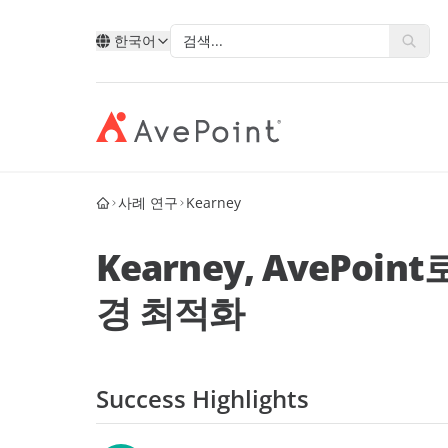
한국어
사례 연구
Kearney
모던 스위트
복원력 
AvePoint를 통한 클라우드 서
유형별
Point 소개
기술별
산업별
데이터, 비즈니스 프로세스, 그리고 직
비즈니
비스 확장
Kearney, AvePoint로
원 경험을 혁신합니다.
합니다
계정 포털
Ave
AvePoint와 함께 새 솔루션을 개발하고
Microsoft
공공 부
Microsoft, Google 및 Salesforce에서 서
경 최적화
고객 사례
파트
Google
교육
비스 판매를 확장합니다.
AvePoint Confide
멀티- 
eBooks
안전한 메시징 솔루션
신뢰할
Salesforce
금융 서
파트
십
파트너 되기
로그인
Fly SaaS
AvePo
에너지 
웨비나
Success Highlights
효율적인 콘텐츠 마이그레이션
데이터
제조업
블로그
MaivenPoint
Opus 
 경력