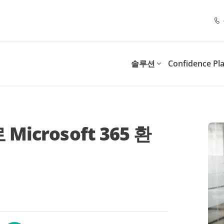
솔루션
Confidence Pl
스위트(Resilience Suite)
제어 스위트(Control Suit
파트너 프로그램
추천 리소스
솔루션 제공 대상
목적별
스 연속성 및 규정 준수를 보장
디지털 업무 환경의 관리와 
 Microsoft 365 환
.
속 가능한 모델을 도입합니다
Point 파트너가 되는 이유
관리형 서비스 제공업체(MSP)
문
Al 신뢰성 확보
Workshop
체크리스트
너십 혜택
부가가치 리셀러(VARS)
직원 참여도 및 도입 촉진
SaaS 클라우드 백업
Insights for Microsoft 365
 수 있는 데이터 보호
Microsoft 365 사용자, 데
비스
리스크 및 복원력
너 포털 안내
시스템 통합업체
트
int Opus
및 공공시설
정보 수명주기 관리
유통업체
 보존 및 관리
Policies for Microsoft 365
에이전틱 AI 워크숍: Microsoft
AI 성공을 위한 1
SaaS 관리 및 운영
Teams, Exchange, SharePo
서울 2026
전략
Data Assessment
OneDrive 보안 관리