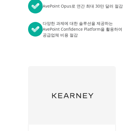
학습의 무한한 확장
데이터
전문 서
워크숍
AvePoint Opus로 연간 최대 30만 달러 절감
AvePoint tyGraph
소매업
이벤트
고급 분석 도구
다양한 과제에 대한 솔루션을 제공하는
AvePoint Confidence Platform을 활용하여
분석 보고서
자료
공급업체 비용 절감
제품 브로셔
처
#shifthappens