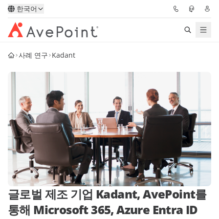
한국어
사례 연구
Kadant
솔루션
Confidence Platform
가격
파트너
리소스
AvePoint
글로벌 제조 기업 Kadant, AvePoint를
통해 Microsoft 365, Azure Entra ID
데모 요청하기
전문가 조언 받기