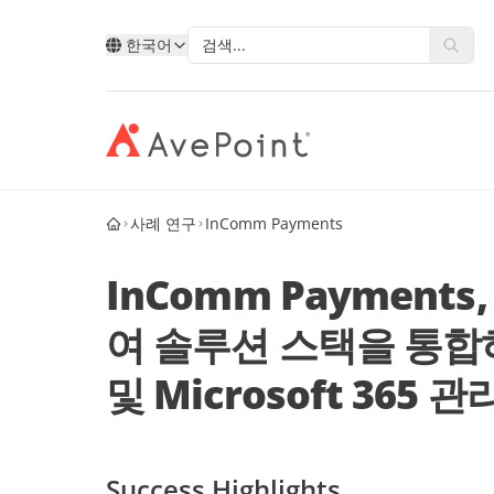
한국어
사례 연구
InComm Payments
모던 스위트
복원력 
AvePoint를 통한 클라우드 서
유형별
Point 소개
기술별
산업별
데이터, 비즈니스 프로세스, 그리고 직
비즈니
비스 확장
InComm Payments
원 경험을 혁신합니다.
합니다
계정 포털
Ave
AvePoint와 함께 새 솔루션을 개발하고
Microsoft
공공 부
Microsoft, Google 및 Salesforce에서 서
여 솔루션 스택을 통합
고객 사례
파트
Google
교육
비스 판매를 확장합니다.
AvePoint Confide
멀티- 
및 Microsoft 365
eBooks
안전한 메시징 솔루션
신뢰할
Salesforce
금융 서
파트
십
파트너 되기
로그인
Fly SaaS
AvePo
에너지 
웨비나
효율적인 콘텐츠 마이그레이션
데이터
제조업
블로그
MaivenPoint
Opus 
Success Highlights
 경력