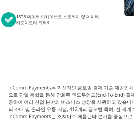
 진단 프로그램
비스
저장소 최적화 관리
AvePoint EnPower
데이터 보안 태세 관리
강력한 액세스 관리
15TB 데이터 아카이브로 스토리지 및 데이터
모든 리소
리포지토리 최적화
Cloud Governance
구조화된 클라우드 제어
Cense
Microsoft 클라우드 라이선
된 인사이트 및 제어
MyHub
중앙집중식 협업 허브
InComm Payments
는 혁신적인 글로벌 결제 기술 제공업체
으로 단일 통합을 통해 강화된 엔드투엔드(End-To-End)
공하여 여러 산업 분야의 비즈니스 성장을 지원하고 있습니다. 3
의 소매 및 온라인 유통 지점, 412개의 글로벌 특허, 전 세
InComm Payments는 조지아주 애틀랜타 본사를 중심으