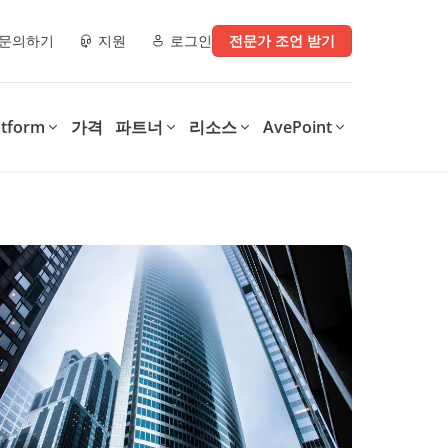
문의하기
지원
로그인
전문가 조언 받기
atform
가격
파트너
리소스
AvePoint
e)
파트너 리소스
디지털 업무 환경으로 전환
디지털 전환의 모든 단계를
운영에 지
지원
AvePoint는 SaaS 운영 최적화,
.
안전한 협업 지원, 다양한 기술
AvePoint의 Confidence
구매처
체크리스트
및 산업 전반의 디지털 전환 가
Platform은 조직이 디지털 업무
속화를 위한 맞춤형 솔루션을 제
환경을 지원하는 솔루션을 최적
파트너 데모 라이브러리
공합니다.
화하고 보호하여 비용을 절감하
는 동시에, 생산성을 향상시키고
이터, 보안 인사이
학습 & 인증
데이터 기반 인사이트를 제공합
니다.
0가지 정보 관리
MSP를 위한 4가지 Microsoft
int, 및
365 백업 체크리스트
Confidence