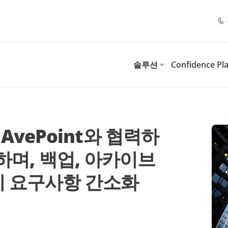
솔루션
Confidence Pl
스위트(Resilience Suite)
제어 스위트(Control Suit
파트너 프로그램
추천 리소스
솔루션 제공 대상
목적별
스 연속성 및 규정 준수를 보장
디지털 업무 환경의 관리와 
, AvePoint와 협력하
.
속 가능한 모델을 도입합니다
Point 파트너가 되는 이유
관리형 서비스 제공업체(MSP)
문
Al 신뢰성 확보
Workshop
체크리스트
하며, 백업, 아카이브
너십 혜택
부가가치 리셀러(VARS)
직원 참여도 및 도입 촉진
SaaS 클라우드 백업
Insights for Microsoft 365
 관리 요구사항 간소화
 수 있는 데이터 보호
Microsoft 365 사용자, 데
비스
리스크 및 복원력
너 포털 안내
시스템 통합업체
트
int Opus
및 공공시설
정보 수명주기 관리
유통업체
 보존 및 관리
Policies for Microsoft 365
에이전틱 AI 워크숍: Microsoft
AI 성공을 위한 1
SaaS 관리 및 운영
Teams, Exchange, SharePo
서울 2026
전략
Data Assessment
OneDrive 보안 관리