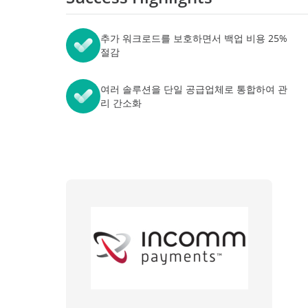
학습의 무한한 확장
데이터
전문 서
워크숍
AvePoint tyGraph
소매업
추가 워크로드를 보호하면서 백업 비용 25%
이벤트
고급 분석 도구
절감
분석 보고서
자료
여러 솔루션을 단일 공급업체로 통합하여 관
제품 브로셔
리 간소화
처
#shifthappens