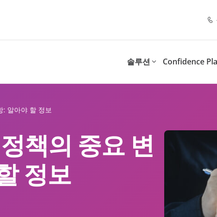
솔루션
Confidence Pl
스위트(Resilience Suite)
제어 스위트(Control Suit
파트너 프로그램
추천 리소스
솔루션 제공 대상
목적별
항: 알아야 할 정보
스 연속성 및 규정 준수를 보장
디지털 업무 환경의 관리와 
.
속 가능한 모델을 도입합니다
Point 파트너가 되는 이유
관리형 서비스 제공업체(MSP)
존 정책의 중요 변
문
Al 신뢰성 확보
Workshop
체크리스트
너십 혜택
부가가치 리셀러(VARS)
직원 참여도 및 도입 촉진
SaaS 클라우드 백업
Insights for Microsoft 365
 할 정보
 수 있는 데이터 보호
Microsoft 365 사용자, 데
비스
리스크 및 복원력
너 포털 안내
시스템 통합업체
트
int Opus
및 공공시설
정보 수명주기 관리
유통업체
 보존 및 관리
Policies for Microsoft 365
에이전틱 AI 워크숍: Microsoft
AI 성공을 위한 1
SaaS 관리 및 운영
Teams, Exchange, SharePo
서울 2026
전략
Data Assessment
OneDrive 보안 관리