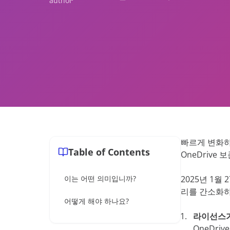
학습의 무한한 확장
데이터
전문 서
워크숍
AvePoint tyGraph
소매업
이벤트
고급 분석 도구
분석 보고서
자료
제품 브로셔
처
#shifthappens
빠르게 변화하
Table of Contents
OneDriv
이는 어떤 의미입니까?
2025년 1월
리를 간소화하
어떻게 해야 하나요?
라이선스가
OneDri