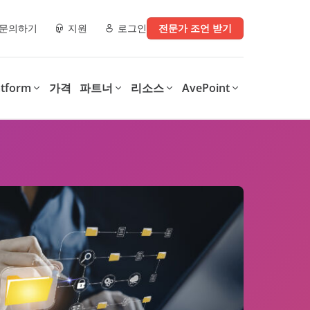
문의하기
지원
로그인
전문가 조언 받기
atform
가격
파트너
리소스
AvePoint
e)
파트너 리소스
디지털 업무 환경으로 전환
디지털 전환의 모든 단계를
운영에 지
지원
AvePoint는 SaaS 운영 최적화,
.
안전한 협업 지원, 다양한 기술
AvePoint의 Confidence
구매처
체크리스트
및 산업 전반의 디지털 전환 가
Platform은 조직이 디지털 업무
속화를 위한 맞춤형 솔루션을 제
환경을 지원하는 솔루션을 최적
파트너 데모 라이브러리
공합니다.
화하고 보호하여 비용을 절감하
는 동시에, 생산성을 향상시키고
이터, 보안 인사이
학습 & 인증
데이터 기반 인사이트를 제공합
니다.
0가지 정보 관리
MSP를 위한 4가지 Microsoft
int, 및
365 백업 체크리스트
Confidence