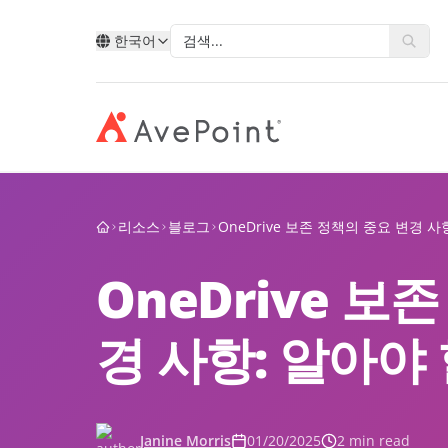
한국어
모던 스위트
복원력 
AvePoint를 통한 클라우드 서
유형별
Point 소개
기술별
산업별
리소스
블로그
OneDrive 보존 정책의 중요 변경 사
데이터, 비즈니스 프로세스, 그리고 직
비즈니
비스 확장
원 경험을 혁신합니다.
합니다
계정 포털
Ave
OneDrive 보
AvePoint와 함께 새 솔루션을 개발하고
Microsoft
공공 부
Microsoft, Google 및 Salesforce에서 서
고객 사례
파트
Google
교육
비스 판매를 확장합니다.
AvePoint Confide
멀티- 
경 사항: 알아야
eBooks
안전한 메시징 솔루션
신뢰할
Salesforce
금융 서
파트
십
파트너 되기
로그인
Fly SaaS
AvePo
에너지 
웨비나
효율적인 콘텐츠 마이그레이션
데이터
제조업
블로그
MaivenPoint
Opus 
Janine Morris
01/20/2025
2 min read
 경력