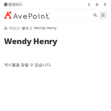
한국어
리소스
블로그
Wendy Henry
솔루션
Wendy Henry
Confidence Platform
가격
게시물을 찾을 수 없습니다.
파트너
리소스
AvePoint
데모 요청하기
전문가 조언 받기