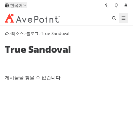
한국어
리소스
블로그
True Sandoval
솔루션
True Sandoval
Confidence Platform
가격
게시물을 찾을 수 없습니다.
파트너
리소스
AvePoint
데모 요청하기
전문가 조언 받기